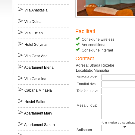
Vila Anastasia
Vila Doina
Facilitati
Vila Lucian
Conexiune wireless
Hotel Solymar
Aer conditionat
Conexiune internet
Vila Casa Ana
Contact
Adresa: Strada Rozelor
Apartament Elena
Localitate: Mangalia
Numele dvs:
Vila Casafina
Emailul dvs
Cabana Mihaela
Telefonul dvs
Hostel Sailor
Mesajul dvs:
Apartament Mary
*din motive de seculitat
Apartament Saturn
Antispam: