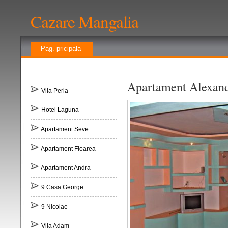
Cazare Mangalia
Pag. pricipala
Apartament Alexand
Vila Perla
Hotel Laguna
Apartament Seve
Apartament Floarea
Apartament Andra
9 Casa George
9 Nicolae
Vila Adam