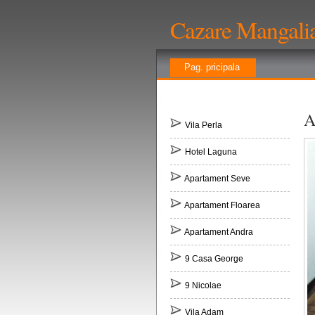
Cazare Mangali
Pag. pricipala
A
Vila Perla
Hotel Laguna
Apartament Seve
Apartament Floarea
Apartament Andra
9 Casa George
9 Nicolae
Vila Adam