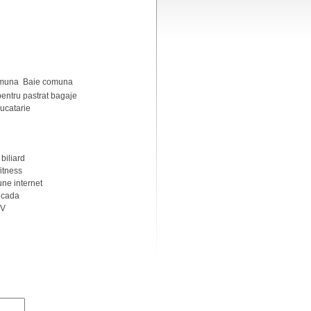
Baie comuna
entru pastrat bagaje
ucatarie
biliard
itness
e internet
 cada
TV