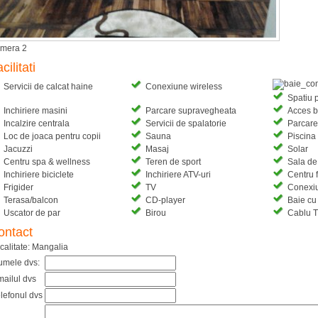
mera 2
cilitati
Servicii de calcat haine
Conexiune wireless
Spatiu p
Inchiriere masini
Parcare supravegheata
Acces b
Incalzire centrala
Servicii de spalatorie
Parcare
Loc de joaca pentru copii
Sauna
Piscina
Jacuzzi
Masaj
Solar
Centru spa & wellness
Teren de sport
Sala de 
Inchiriere biciclete
Inchiriere ATV-uri
Centru f
Frigider
TV
Conexiun
Terasa/balcon
CD-player
Baie cu
Uscator de par
Birou
Cablu 
ontact
calitate: Mangalia
umele dvs:
ailul dvs
lefonul dvs