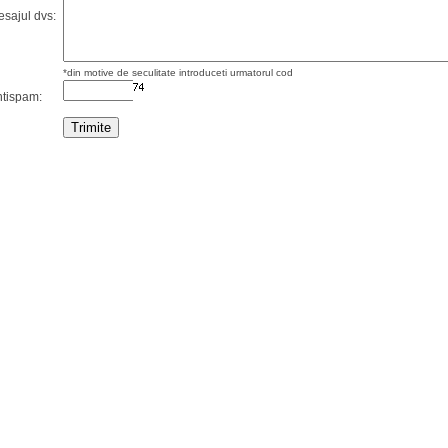
sajul dvs:
*din motive de seculitate introduceti urmatorul cod
tispam: