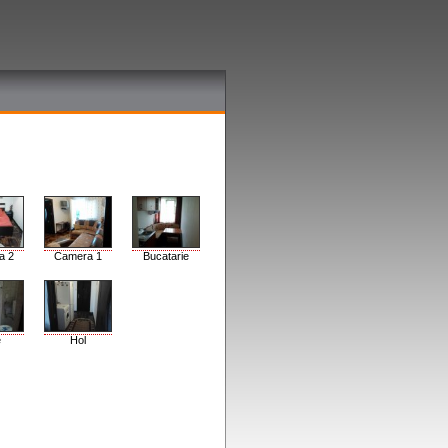
a 2
Camera 1
Bucatarie
e
Hol