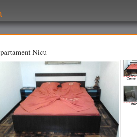
a
partament Nicu
Camer
Bai