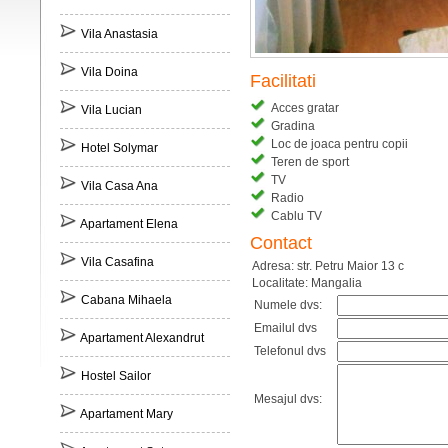
Vila Anastasia
Vila Doina
Facilitati
Acces gratar
Vila Lucian
Gradina
Loc de joaca pentru copii
Hotel Solymar
Teren de sport
TV
Vila Casa Ana
Radio
Cablu TV
Apartament Elena
Contact
Vila Casafina
Adresa: str. Petru Maior 13 c
Localitate: Mangalia
Cabana Mihaela
Numele dvs:
Emailul dvs
Apartament Alexandrut
Telefonul dvs
Hostel Sailor
Mesajul dvs:
Apartament Mary