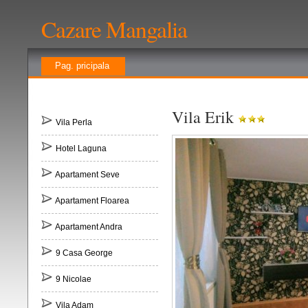
Cazare Mangalia
Pag. pricipala
Vila Erik
Vila Perla
Hotel Laguna
Apartament Seve
Apartament Floarea
Apartament Andra
9 Casa George
9 Nicolae
Vila Adam