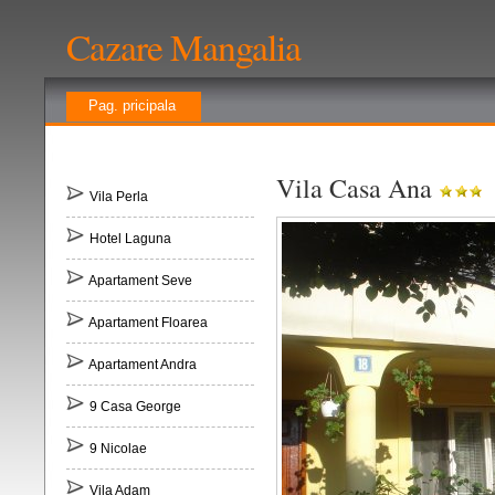
Cazare Mangalia
Pag. pricipala
Vila Casa Ana
Vila Perla
Hotel Laguna
Apartament Seve
Apartament Floarea
Apartament Andra
9 Casa George
9 Nicolae
Vila Adam